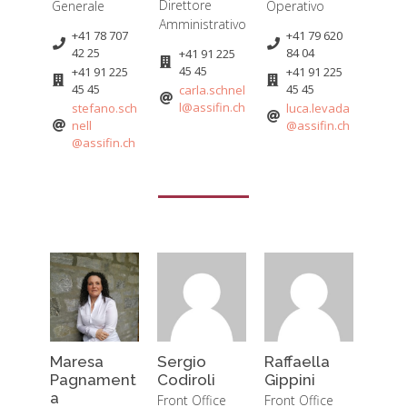
Direttore
Generale
Operativo
Amministrativo
+41 78 707
+41 79 620
42 25
84 04
+41 91 225
45 45
+41 91 225
+41 91 225
45 45
45 45
carla.schnel
l
@assifin.ch
stefano.sch
luca.levada
nell
@assifin.ch
@assifin.ch
Maresa
Sergio
Raffaella
Pagnament
Codiroli
Gippini
a
Front Office
Front Office