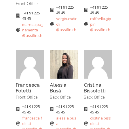
Front Office
+41 91 225
+41 91 225
45 45
45 45
+41 91 225
45 45
sergio.codir
raffaella.gip
oli
pini
maresa.pag
@assifin.ch
@assifin.ch
namenta
@assifin.ch
Francesca
Alessia
Cristina
Foletti
Busà
Bissolotti
Front Office
Back Office
Back Office
+41 91 225
+41 91 225
+41 91 225
45 45
45 45
45 45
francesca.f
alessia.bus
cristina.biss
oletti
a
olotti
@assifin.ch
@assifin.ch
@assifin.ch