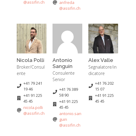
@assifin.ch
anfreda
@assifin.ch
Nicola Polli
Antonio
Alex Valle
Sanguin
Broker/Consul
Segnalatore/in
Consulente
ente
dicatore
Senior
+41 79 241
+41 76 202
19 46
15 07
+41 76 389
58 90
+41 91 225
+41 91 225
45 45
45 45
+41 91 225
45 45
nicola.polli
@assifin.ch
antonio.san
guin
@assifin.ch