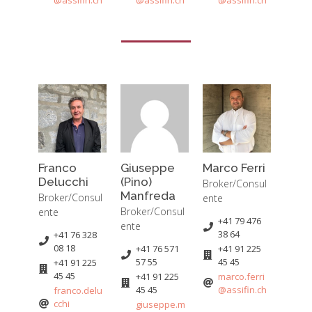
Franco
Giuseppe
Marco Ferri
Delucchi
(Pino)
Broker/Consul
Manfreda
Broker/Consul
ente
Broker/Consul
ente
+41 79 476
ente
38 64
+41 76 328
08 18
+41 76 571
+41 91 225
57 55
45 45
+41 91 225
45 45
+41 91 225
marco.ferri
45 45
@assifin.ch
franco.delu
cchi
giuseppe.m